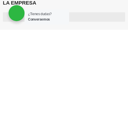
LA EMPRESA
¿Tienes dudas?
Conversemos
CLIENTES
USEFUL LINKS
Privacy Policy
Returns
Terms & Conditions
Contact Us
Latest News