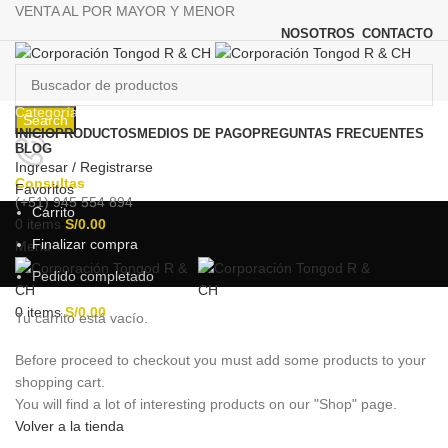
VENTA AL POR MAYOR Y MENOR
NOSOTROS
CONTACTO
Categorías
Search
INICIO
PRODUCTOS
MEDIOS DE PAGO
PREGUNTAS FRECUENTES
BLOG
Ingresar / Registrarse
Consultas
Favoritos
(+51) 945 554 894
Carrito
0
items
S/
0.00
Finalizar compra
Menu
Pedido completado
0
items
S/
0.00
Tu carrito está vacío.
Before proceed to checkout you must add some products to your
shopping cart.
You will find a lot of interesting products on our "Shop" page.
Volver a la tienda