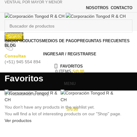
VENTA AL POR MAYOR Y MENOR
NOSOTROS
CONTACTO
Categorías
Search
INICIO
PRODUCTOS
MEDIOS DE PAGO
PREGUNTAS FRECUENTES
BLOG
INGRESAR / REGISTRARSE
Consultas
(+51) 945 554 894
FAVORITOS
0
ITEMS
S/
0.00
Favoritos
MENU
This wishlist is empty.
You don't have any products in the wishlist yet.
S/
0.00
You will find a lot of interesting products on our "Shop" page.
Ver productos