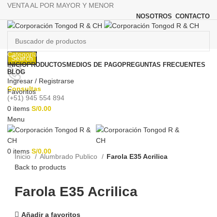
VENTA AL POR MAYOR Y MENOR
NOSOTROS
CONTACTO
Categorías
Search
INICIO
PRODUCTOS
MEDIOS DE PAGO
PREGUNTAS FRECUENTES
BLOG
Ingresar / Registrarse
Consultas
Favoritos
(+51) 945 554 894
0
items
S/
0.00
Menu
Click to enlarge
0
items
S/
0.00
Inicio
Alumbrado Publico
Farola E35 Acrilica
Back to products
Farola E35 Acrilica
Añadir a favoritos