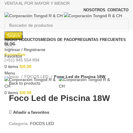
VENTA AL POR MAYOR Y MENOR
NOSOTROS
CONTACTO
Categorías
Search
INICIO
PRODUCTOS
MEDIOS DE PAGO
PREGUNTAS FRECUENTES
BLOG
Ingresar / Registrarse
Consultas
Favoritos
(+51) 945 554 894
0
items
S/
0.00
Click to enlarge
Menu
Inicio
FOCOS LED
Foco Led de Piscina 18W
Back to products
0
items
S/
0.00
Foco Led de Piscina 18W
Añadir a favoritos
Categoría:
FOCOS LED