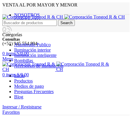
VENTA AL POR MAYOR Y MENOR
NOSOTROS
CONTACTO
Search
Categorías
Consultas
(+51) 945 554 894
Alumbrado Publico
Iluminación interior
0
items
S/
0.00
Iluminación inteligente
Menu
Bombillas
Accesorios de iluminación
0
items
S/
0.00
Inicio
Productos
Medios de pago
Preguntas Frecuentes
Blog
Ingresar / Registrarse
Favoritos