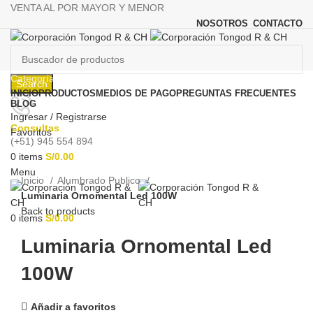
VENTA AL POR MAYOR Y MENOR
NOSOTROS
CONTACTO
Categorías
Search
INICIO
PRODUCTOS
MEDIOS DE PAGO
PREGUNTAS FRECUENTES
BLOG
Ingresar / Registrarse
Consultas
Favoritos
(+51) 945 554 894
0
items
S/
0.00
Click to enlarge
Menu
Inicio
Alumbrado Publico
Luminaria Ornomental Led 100W
Back to products
0
items
S/
0.00
Luminaria Ornomental Led
100W
Añadir a favoritos